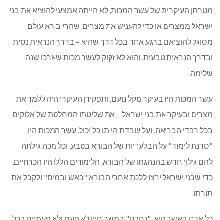
מטרתן העיקרית של עשר המכות, לא הייתה אמצעי להוציא את בני
ישראל ממצרים או כדי להעניש את מצרים, שהרי בורא עולם
מסוגל להוציאם ברגע אחד בכל דרך שהיא – בדרך הנראית נסית
ובדרך הנראית טבעית, והוא לא זקוק לעשר מכות שארכו שנה
שלימה.
עשר המכות היו בעיקר מקל נועם, ותפקידן העיקרי היה ללמד את
מצרים ובעיקר את בני ישראל – את שליטתו המחלטת של אלוקים
בכל רבדי הבריאה, ועל עובדת היותו כל יכול. עשר המכות היו
"סדנת לימוד" על הבלעדיות של הבורא בטבע, וכל מכה גילתה
להם גילוי חדש בהנהגתו של הבורא. הלימודים הללו היו הכרחיים,
כדי שבני ישראל ירצו ללכת אחרי הבורא "באש ובמים" ולקבל את
תורתו.
כל אדם באשר הוא, "נחבט" במשך חייו לא פעם ולא פעמיים בכל