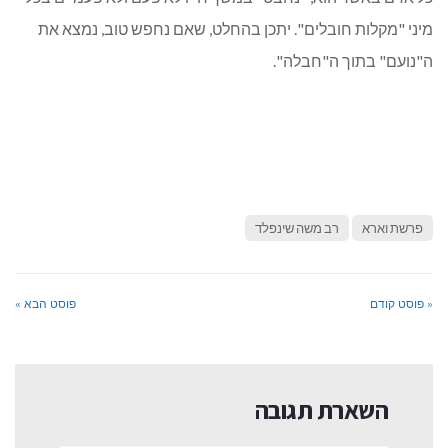
מיני "מקלות חובלים". יתכן בהחלט, שאם נחפש טוב, נמצא את
ה"נועם" בתוך ה"חבלה".
פרשת וארא
רב משה שינפלד
« פוסט קודם
פוסט הבא »
השארת תגובה