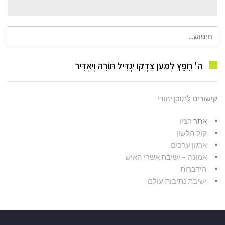
חיפוש
עבור:
ה' חָפֵץ לְמַעַן צִדְקוֹ יַגְדִּיל תּוֹרָה וְיַאְדִּיר
קישורים לתוכן יהודי
אתר
רציו
קול הלשון
ארגון ערכים
אמונה – ישיבת אשרי האיש
הידברות
ישיבת נתיבות עולם