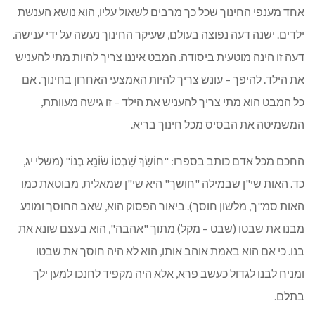
אחד מענפי החינוך שכל כך מרבים לשאול עליו, הוא נושא הענשת
ילדים. ישנה דעה נפוצה בעולם, שעיקר החינוך נעשה על ידי ענישה.
דעה זו הינה מוטעית ביסודה. המבט איננו צריך להיות מתי להעניש
את הילד. להיפך – עונש צריך להיות האמצעי האחרון בחינוך. אם
כל המבט הוא מתי צריך להעניש את הילד – זו גישה מעוותת,
המשמיטה את הבסיס מכל חינוך בריא.
החכם מכל אדם כותב בספרו: "חוֹשֵׂךְ שִׁבְטוֹ שׂוֹנֵא בְנוֹ" (משלי יג,
כד. האות שי"ן שבמילה "חושך" היא שי"ן שמאלית, מבוטאת כמו
האות סמ"ך, מלשון חוסך). ביאור הפסוק הוא, שאב החוסך ומונע
מבנו את שבטו (שבט – מקל) מתוך "אהבה", הוא בעצם שונא את
בנו. כי אם הוא באמת אוהב אותו, הוא לא היה חוסך את שבטו
ומניח לבנו לגדול כעשב פרא, אלא היה מקפיד לחנכו למען ילך
בתלם.