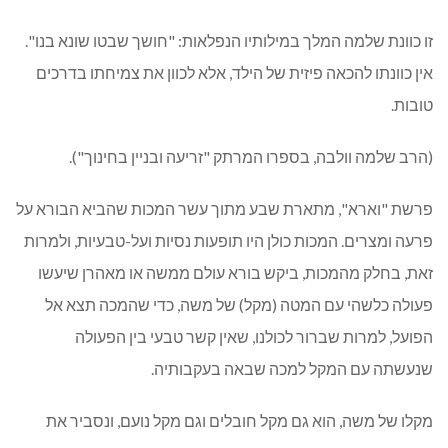
זו כוונת שלמה המלך במילותיו הנפלאות: "חושך שבטו שונא בנו".
אין כוונתו להכאה פיזית של הילד, אלא לכוון את צמיחתו בדרכים
טובות.
(הרב שלמה וולבה, בספרו המרתק "זריעה ובניין בחינוך").
פרשת "וארא", מתארת שבע מתוך עשר המכות שהביא הבורא על
פרעה ומצרים. המכות כולן היו תופעות נסיות ועל-טבעיות, ולמרות
זאת, בחלק מהמכות, ביקש בורא עולם ממשה או מאהרן שיעשו
פעולה כלשהי עם המטה (מקל) של משה, כדי שהמכה תצא אל
הפועל, למרות שברור לכולנו, שאין קשר טבעי בין הפעולה
שנעשתה עם המקל למכה שבאה בעקבותיה.
מקלו של משה, הוא גם מקל חובלים וגם מקל נועם, ונסביר את