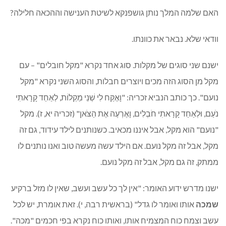
האם שלמה המלך נותן גושפנקא לשיטת הענישה וההכאה חלילה?
וודאי שלא. נבאר את כוונתו.
ישנם שני סוגים של מקלות. סוג אחד נקרא "מקל חובלים" – עם
מקל מן הסוג הזה מכים ויוצרים חבלות, והסוג השני נקרא "מקל
נועם". כך כותב הנביא זכריה: "וָאֶקַּח לִי שְׁנֵי מַקְלוֹת, לְאַחַד קָרָאתִי
נֹעַם, וּלְאַחַד קָרָאתִי חֹבְלִים, וָאֶרְעֶה אֶת הַצֹּאן" (זכריה יא, ז). מקל
"נועם" הוא מקל, אבל איננו מכאיב. כשנותנים לילד עידוד, גם זה
מקל, אבל זה מקל נועם. אם הילד עשה מעשה טוב ואנו נותנים לו
ממתק, זה גם מקל, אבל זה מקל נועם.
ישנו מדרש ידוע האומר: "אין לך כל עשב ועשב, שאין לו מזל ברקיע
שמכה
אותו ואומר לו גדל" (בראשית רבה, י). זאת אומרת, יש לכל
עשב וצמח כוח המצמיח אותו, ואותו כוח נקרא בפי חכמים "מכה".