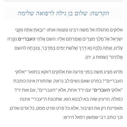
הקדשה: שלום בן גילה לרפואה שלימה
אלוקים מתגלה אל משה רבינו ומצווה אותו: "וּבָאתָ אַתָּה וְזִקְנֵי
יִשְׂרָאֵל אֶל מֶלֶךְ מִצְרַיִם וַאֲמַרְתֶּם אֵלָיו: השם אֱלֹהֵי
הָעִבְרִיִּים
נִקְרָה
עָלֵינוּ, וְעַתָּה נֵלְכָה נָּא דֶּרֶךְ שְׁלֹשֶׁת יָמִים בַּמִּדְבָּר, וְנִזְבְּחָה להשם
אֱלֹהֵינוּ" (שמות ג, יח).
מדוע מציג משה בפני פרעה את אלוקים דווקא בתואר "אלוקי
העבריים"? בפרט שאם נשים לב נראה, שהתורה אינה כותבת
"אלוקי
העברים
" עם יו"ד אחת, אלא "העבריים", עם אות יו"ד
כפולה. הרעיון שזה בא לבטא הוא, שתכונת ה"עברי" איננה
מאפיינת רק את הציבור, אלא כל פרט ופרט ממנו, כל אדם ואדם.
וכך כותב רבי שמשון רפאל הירש: