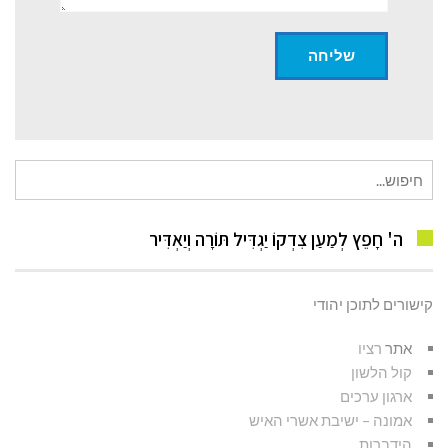
חיפוש
עבור:
ה' חָפֵץ לְמַעַן צִדְקוֹ יַגְדִּיל תּוֹרָה וְיַאְדִּיר
קישורים לתוכן יהודי
אתר
רציו
קול הלשון
ארגון ערכים
אמונה – ישיבת אשרי האיש
הידברות