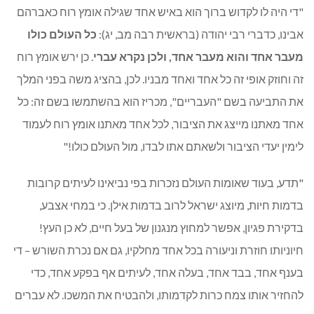
"די היה לו לקדוש ברוך הוא באיש אחד שגילה אומץ רוח כאברהם
אבינו, כדברי רבי יהודה (בראשית רבה מב, יג):
כל העולם כולו
מעבר אחד והוא מעבר אחד, ולכן נקרא עברי
. כן ירש אומץ רוח
זה וחוזק אופי זה כל אחד ואחד מבניו. לכן, בהציג משה בפני המלך
את התביעה בשם "העבריים", מכריז הוא בהשתמשו בשם זה: כל
אחד מאתנו מייצג את הציבור, לכל אחד מאתנו אומץ רוח לעמוד
לימין יעדי הציבור ולשאתם אתו לבדו, מול העולם כולו!"
"תדע, בעוד שאומות העולם נזכרות בפי נביאינו לעיתים קרובות
בדמות חיות, מיוצג ישראל לרוב בדמות אילן. כי במחי אצבע,
בדקירת פגיון, אפשר למחוץ מנגנון של בעל חיים, לא כן העץ!
חיוניותו חוזרת וניעורה בכל אחד מחלקיו, גם אם נכרת השורש – די
בענף אחד, בבד אחד, בעלה אחד, לעיתים אף בפקע אחד, כדי
להחזיר אותו צמח כרות לקדמותו, ולהבטיח את המשכו. לא עברים