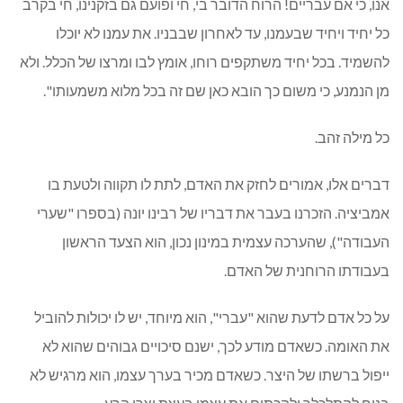
אנו, כי אם עבריים! הרוח הדובר בי, חי ופועם גם בזקנינו, חי בקרב
כל יחיד ויחיד שבעמנו, עד לאחרון שבבניו. את עמנו לא יוכלו
להשמיד. בכל יחיד משתקפים רוחו, אומץ לבו ומרצו של הכלל. ולא
מן הנמנע, כי משום כך הובא כאן שם זה בכל מלוא משמעותו".
כל מילה זהב.
דברים אלו, אמורים לחזק את האדם, לתת לו תקווה ולטעת בו
אמביציה. הזכרנו בעבר את דבריו של רבינו יונה (בספרו "שערי
העבודה"), שהערכה עצמית במינון נכון, הוא הצעד הראשון
בעבודתו הרוחנית של האדם.
על כל אדם לדעת שהוא "עברי", הוא מיוחד, יש לו יכולות להוביל
את האומה. כשאדם מודע לכך, ישנם סיכויים גבוהים שהוא לא
ייפול ברשתו של היצר. כשאדם מכיר בערך עצמו, הוא מרגיש לא