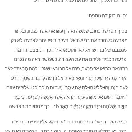
בנוח להתלכלך ולהכתים את עצמו בעצת יצרו הרע.
נסיים בנקודה נוספת:
בסוף הפרשה כתוב, שמשה ואהרן עשו את אשר נצטוו, ובקשו
מפרעה לשחרר את בני ישראל. בעקבות פנייתם לפרעה, לא רק
שמצבם של בני ישראל לא הוקל, אלא להיפך – מצבם הוחמר,
ופרעה הכביד עליהם את עול העבודה. כשמשה ראה מה נגרם
כתוצאה מבואו אל פרעה, פנה אל הבורא ושאל: "לָמָה הֲרֵעֹתָה לָעָם
הַזֶּה? לָמָּה זֶּה שְׁלַחְתָּנִי? וּמֵאָז בָּאתִי אֶל פַּרְעֹה לְדַבֵּר בִּשְׁמֶךָ, הֵרַע
לָעָם הַזֶּה, וְהַצֵּל לֹא הִצַּלְתָּ אֶת עַמֶּךָ" (שמות ה, כב-כג). אלוקים עונה:
"וַיֹּאמֶר השם אֶל מֹשֶׁה, עַתָּה תִרְאֶה אֲשֶׁר אֶעֱשֶׂה לְפַרְעֹה, כִּי בְיָד
חֲזָקָה יְשַׁלְּחֵם וּבְיָד חֲזָקָה יְגָרְשֵׁם מֵאַרְצוֹ" – כך מסתיימת הפרשה.
רבי שמשון רפאל הירש כותב כך: "זה הרגע אליו ציפיתי. תחילה
יתגלו נא במילואם חוסר האונים והייאוש, יוכח כי יד האדם לא תשיג