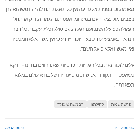
מאומה, וכי בפניות אל פרעה אין כל תועלת. תחילה יהיו משה ואהרן
ניצבים מול נציגי העם במערומי אפסותם הגמורה, ורק אז תחל
הגאולה כפועל השם. ועם רגע זה, גם סולקו כליל עקבות כל דבר
הנראה כאמצעי עזר טבעי, ויוכר וייוודע כי אין משה אלא המכשיר,
ואין מעשיו אלא פועל השם".
עלינו לזכור זאת בכל הגלויות הפרטיות שאנו חווים בחיינו – דווקא
כשאפסה התקווה האנושית, מופיעה ידו של בורא עולם במלוא
תפארתה.
פרשת שמות
קהילתנו
רב משה שינפלד
« פוסט קודם
פוסט הבא »