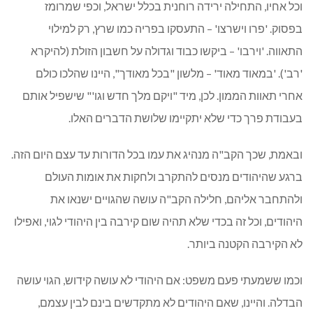
וכל אחיו, התחילה ירידה רוחנית בכלל ישראל, וכפי שמרומז
בפסוק. 'פרו וישרצו' – התעסקו בפריה כמו שרץ, רק למילוי
התאווה. 'וירבו' – ביקשו כבוד וגדולה על חשבון הזולת (להיקרא
'רב'). 'במאוד מאוד' – מלשון "בכל מאודך", היינו שהלכו כולם
אחרי תאוות הממון. לכן, מיד "ויקם מלך חדש וגו'" שישפיל אותם
בעבודת פרך כדי שלא יתקיימו שלושת הדברים האלו.
ובאמת, שכך הקב"ה מנהיג את עמו בכל הדורות עד עצם היום הזה.
ברגע שהיהודים מנסים להתקרב ולחקות את אומות העולם
ולהתחבר אליהם, חלילה הקב"ה עושה שהגויים ישנאו את
היהודים, וכל זה בכדי שלא תהיה שום קירבה בין היהודי לגוי, ואפילו
לא הקירבה הקטנה ביותר.
וכמו ששמעתי פעם משפט: אם היהודי לא עושה קידוש, הגוי עושה
הבדלה. והיינו, שאם היהודים לא מתקדשים בינם לבין עצמם,