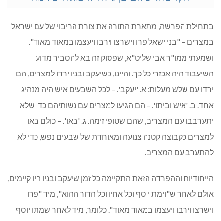
בתחילת הפרשה, מתארת התורה את צורת הריבוי של עם ישראל
במצרים – "בני ישאל פרו וישרצו וירבו ויעצמו במאוד מאוד".
ושמעתי ממו"ר אבי שליט"א, שפסוק זה בא להסביר מדוע
השיעבוד היה אכזרי כל כך. והיינו, כשיעקב ובניו ירדו למצרים, הם
ירדו עם שלש מעלות: א. 'יעקב'. – לכל השבעים איש היה מנהיג
אחד. ב. 'איש וביתו'. – הם הגיעו למצרים עם נשותיהם כדי שלא
יתערבבו עם המצרים, שהם שטופי זימה. ג. 'באו'. – כולם באו
למצרים כקבוצה קטנה צנועה ומאוחדת של שבעים נפש, כדי לא
להתערב עם המצרים.
הייחודיות וההפרדה הזאת התקיימה כל זמן שיעקב ובניו היו קיימים,
אולם לאחר ש"וימת יוסף וכל אחיו וכל הדור ההוא", מיד "פרו
וישרצו וירבו ויעצמו במאוד מאוד". כלומר, מיד לאחר שמתו יוסף