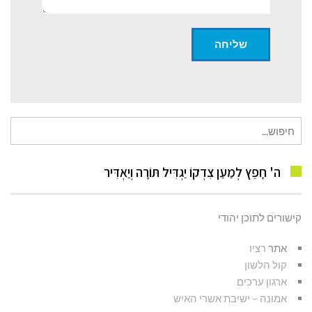
חיפוש
עבור:
ה' חָפֵץ לְמַעַן צִדְקוֹ יַגְדִּיל תּוֹרָה וְיַאְדִּיר
קישורים לתוכן יהודי
אתר
רציו
קול הלשון
ארגון ערכים
אמונה – ישיבת אשרי האיש