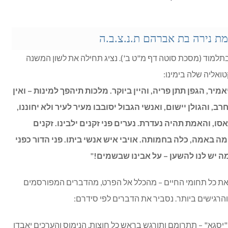
מת נירה בת אברהם ת.נ.צ.ב.ה
תלמוד (מסכת סוטה דף מ"ט ב'). נציג תחילה את לשון המשנה
ואליה שלה בימינו:
אמיר, הגפן תתן פריה, והיין ביוקר. מלכות תיהפך למינות – ואין
חרב, והגולן יישום, ואנשי הגבול יסובבו מעיר לעיר ולא יחוננו,
ו, והאמת תהיה נעדרת. נערים פני זקנים ילבינו. זקנים
קמה באמה, כלה בחמותה. אויבי איש אנשי ביתו. פני הדור כפני
ה יש לנו להשען – על אבינו שבשמים!
"
את כל תחומי החיים – מהכלל אל הפרט, מהדברים המפורסמים
והרגישים ביותר. נסביר את הדברים לפי סידרם:
"יסגא" – תתרומם ותורגש בראש כל חוצות. הנימוס והערכים יאבדו