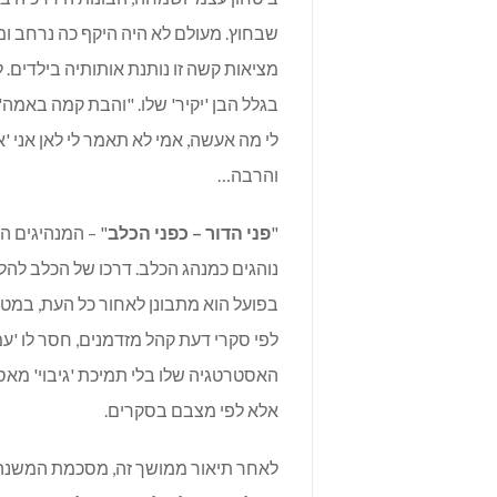
שבחוץ. מעולם לא היה היקף כה נרחב ומז
מציאות קשה זו נותנת אותותיה בילדים.
בגלל הבן 'יקיר' שלו. "והבת קמה באמה" 
לי מה אעשה, אמי לא תאמר לי לאן אני 'א
והרבה…
"
פני הדור – כפני הכלב
" – המנהיגים ה
נוהגים כמנהג הכלב. דרכו של הכלב להלך
בפועל הוא מתבונן לאחור כל העת, במטר
לפי סקרי דעת קהל מזדמנים, חסר לו 'עמו
האסטרטגיה שלו בלי תמיכת 'גיבוי' מאס
אלא לפי מצבם בסקרים.
לאחר תיאור ממושך זה, מסכמת המשנה