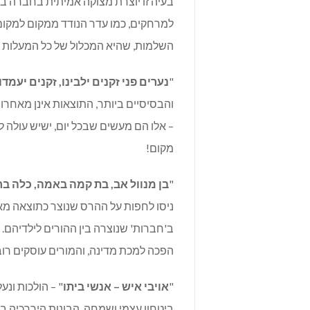
בעיה זו יוצרת מצוקה אמיתית בחברה בת
למרחקים, כמו עדר הנודד ממקום למקום
השלמות, שהיא המכלול של כל המעלות ו
"
נערים פני זקנים ילבינו, זקנים יעמדו
והבסיסיים ביותר, התוצאות אינן מאחרות ל
– אלו הם מעשים שבכל יום, ישיש עולה ל
מקום!
"
בן מנוול אב, בת קמה באמה, כלה ב
ניסו לחפות על ההרס שנוצר כתוצאה מאו
ב'חברות' שנוצרה בין ההורים לילדיהם. 
הפכה למכת מדינה, והמורים עוסקים רוב
"
אויבי איש – אנשי ביתו
" – הולכות ונ
ביטחון עצמי ושמחה, הבונות היררכיה ב