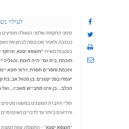
לעילוי נש
סימני התקופה שלפני הגאולה מופיעים ב
ככתבה, ולאחר מכן ננסה לבחון את האקט
בעקבות משיח:
"חוצפא יסגא, והיוקר י
תוכחת. בית ועד יהיה לזנות, והגליל יי
וחכמת סופרים תסרח, ויראי חטא יימאס
יעמדו בפני קטנים. בן מנוול אב, בת 
הכלב… בן אינו מתבייש מאביו… ועל מ
חוליי החברה המוצגים במשנה מקיפים 
והידועים ביותר עד לדברים האינטימיים 
"
חוצפא יסגא
" – החוצפה, עזות המצח, 