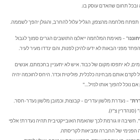
 ובכל תחום שהאדם עוסק בו.
 תפתח מלחמה מהצפון, הגליל עלול להחרב, והגולן יהפך לשממה.
חוננו
" – מאימת המלחמה ייאלצו התושבים הגרים סמוך לגבול
ד מפני הבאות לא ידעו להיכן לפנות, והם ינדדו מעיר לעיר.
מים, לא יתפסו מקום של כבוד. איש לא יתעניין בחכמתם. אנשים
ל לקדם אותם מבחינה כלכלית, פוליטית וכדו'. היחס לחוכמה יהיה
אם נוכל להפוך אותו לנזיל…"
דרת
" – נעדרת מלשון עדרים – קבוצות, וכמובן מלשון נעדר-חסר.
(סנהדרין צ"ז).
". חשיבה זו גורמת לכך שהאמת האובייקטיבית תהיה נעדרת! אלפי
הפנימי של החברה ומביאות לקריסתה.