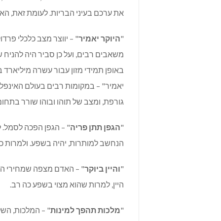
את ערכם בעיני הבריות. לעומת זאת, ה
"
היוקר יאמיר
" – יווצר מצב כלכלי פרדו
משאבים רבים, ועל כן סביר היה להניח ש
באופן תמידי מזון עבור עשרה מיליארד בנ
יאמיר" – במקומות רבים בעולם האינפל
גורפת, ומצב של תוהו ובוהו שורר בתחום
"
הגפן תתן פריה
" – הגפן הפכה לסמל. ל
הנחשב למותרות, יהיה בשפע. ולמרות כ
"
והיין ביוקר
" – האדם מצפה שמחירי היין
היין, למרות שהוא מצוי בשפע כה רב.
"
מלכות תהפך למינות
" – המלכות, השל