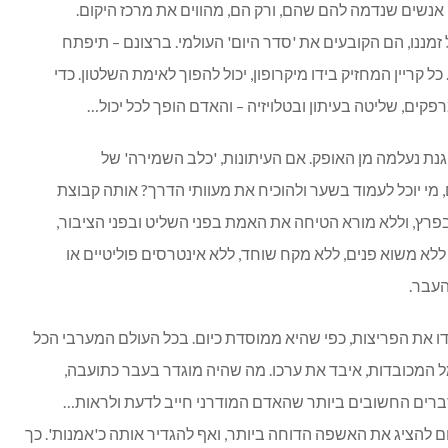
נשים שנדמה להם שהם, ורק הם, מהווים את מרכז היקום.
מננו, הם הקובעים את 'סדר היום' העולמי. ברצונם – תיפתח
ל קריין המחזיק בידו מיקרופון, יכול להפוך לאימת השלטון. כדי
ם, שליטה בעיתון ובטלויזיה – והאדם הופך לכל יכול…
גנת נעלמה מן האופק. אם העיתונות, 'כלב השמירה' של
 מי יוכל לעמוד בשער ולהוכיח את מעוותי הדרך? אותה קבוצת
ץ, וללא מורא הטיחה את האמת בפני השליט ובפני הציבור,
 ללא משוא פנים, ללא מקח שוחד, ללא אינטרסים פוליטיים או
העבר.
דו את הפריצות, כפי שהיא ממוסדת כיום. בכל העולם המערבי הכל
המכובדות, איבד את ערכו. מה שהיה מוגדר בעבר כתועבה,
הדברים החשובים ביותר שהאדם המודרני חייב לדעת ולראות…
ום להציג את האשפה הדוחה ביותר, ואף להגדיר אותה כ'אמנות'. כך