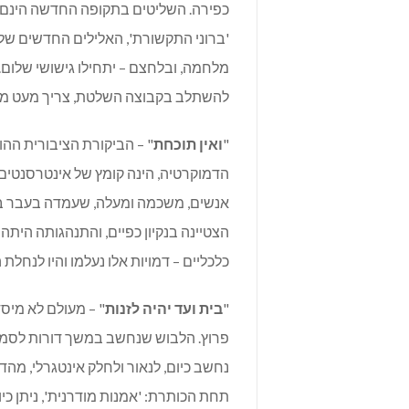
כפירה. השליטים בתקופה החדשה הינם א
'ברוני התקשורת', האלילים החדשים של ז
מלחמה, ובלחצם – יתחילו גישושי שלום. כ
להשתלב בקבוצה השלטת, צריך מעט מרפקי
"
ואין תוכחת
" – הביקורת הציבורית ההו
הדמוקרטיה, הינה קומץ של אינטרסנטים,
אנשים, משכמה ומעלה, שעמדה בעבר בפר
הצטיינה בנקיון כפיים, והתנהגותה היתה
כלכליים – דמויות אלו נעלמו והיו לנחלת 
"
בית ועד יהיה לזנות
" – מעולם לא מיס
פרוץ. הלבוש שנחשב במשך דורות לסמל 
נחשב כיום, לנאור ולחלק אינטגרלי, מ
תחת הכותרת: 'אמנות מודרנית', ניתן כי