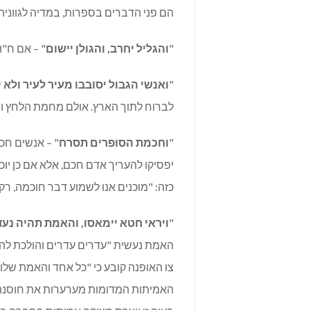
הם פני הדברים בספרות, במדיה לגווניה
"
והגליל יחרב, והגולן יישום
" – אם ח"ו
"
ואנשי הגבול יסובבו מעיר לעיר ולא י
לברוח לתוך הארץ. אולם מחמת הלחץ והפח
"
וחכמת הסופרים תסרח
" – אנשים חכ
יפסיקו להעריך אדם חכם, אלא אם כן יוכ
כזה: "מוכנים אנו לשמוע דבר חוכמה, רק 
"
ויראי חטא יימאסו, והאמת תהיה נע
האמת נעשית "עדרים עדרים והולכת לה" 
צו האופנה קובע כי "כל אחד והאמת שלו
האמיתות המדומות מערערות את חוסנה 