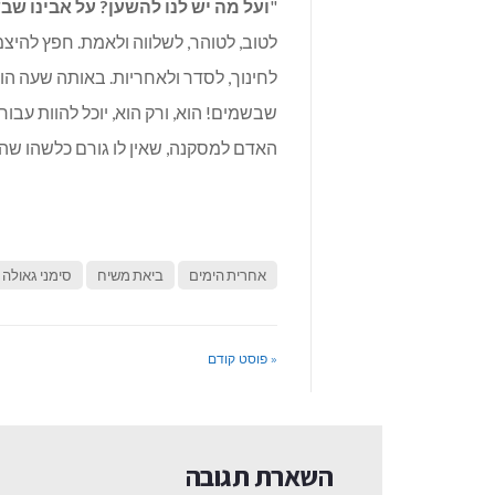
"
ועל מה יש לנו להשען? על אבינו ש
לטוב, לטוהר, לשלווה ולאמת. חפץ להיצ
לחינוך, לסדר ולאחריות. באותה שעה הו
שבשמים! הוא, ורק הוא, יוכל להוות עבו
האדם למסקנה, שאין לו גורם כלשהו שהוא
אחרית הימים
ביאת משיח
סימני גאולה
« פוסט קודם
השארת תגובה