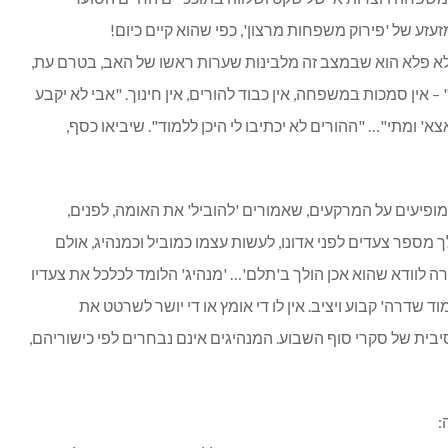
עזע של 'פירוק משפחות מרצון', כפי שהוא קיים כיום!
 לא פלא הוא שבמצב זה מלבינות שערות ראשו של האב, בטרם עת,
– אין סמכות במשפחה, אין כבוד להורים, אין חינוך. "אבי לא יקבע
צא' ומתי"… "ההורים לא יכתיבו לי היכן ללמוד". שיביאו כסף,
מופיעים על המרקעים, שאמורים 'להוביל' את האומה, לפנים,
 מספר צעדים לפני אדונו, לעשות עצמו כמוביל וכמנהיג, אולם
ה לוודא שהוא אכן הולך ב'תלם'… 'מנהיג' הלומד לכלכל את צעדיו
ד שדרה' קבוע ויציב. אין לו די אומץ או די יושר לשרטט את
יבית של סקרי סוף השבוע. המנהיגים אינם נבחרים לפי כישוריהם,
: