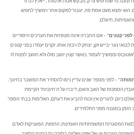
 זמננו. מי שמחפש צדק, מבקש אמת או טוהר, ייאלץ לנדוד
. הוא ימצא מעט אמת פה, יעבור למקום אחר וימשיך לחפש.
האמיתות, תיעלם.
 לפני קטנים
" – אם החברה אינה מטפחת את הערכים היסודיים
בוא! נער יבייש זקן, יצחק לו ויבזה אותו. זקנים יעמדו בפני קטנים
אוטובוס וממשיך לעמוד, כאשר קטין יושב מולו ולא חושב לפנות לו
חמותה
" – לפני מספר שנים עדיין ניסו להסתיר את המשבר בחינוך.
בדן הסמכות של האב והאם, דיברו על ה'חינניות' הקיימת
אולם כיום, להורים אין זכות להביע את דעתם, האלימות בבתי הספר
 הזמן במגננה מפני התלמידים.
עלמות המסגרות המשפחתיות האמינות, החמות, המעניקות לאדם
משפחה ויוצרות אי של שקט ושלווה בתוככי ים החיים הסוער