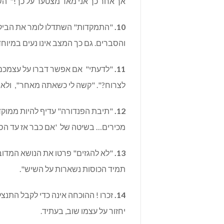
אך אחר כך אני מאד מצטער על כך!" הש
10.
"התמקדות" השתדלו לומר את הביקור
והסברים. גם כך המצב אינו נעים במיוח
11.
"לדעתי" אם אפשר דברו על עצמכם .
לצרוח?". "קשה לי כשאתה מאחר", ולא "
12.
"תיבת הפנדורה" עדיף להיות ממוקדי
מכירים… בשיטה של 'אם כבר אז עד הסו
13.
"לא להגזים" פרטו את הנושא המדובר
תמיד הכוסות נשארות על השיש".
14.
זכרו ! ההוכחה אינה כדי לקבל התנצ
יחזור על עצמו שוב, בעתיד.