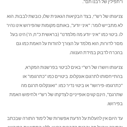
ו"תפילין של רבנו תם".
צניעותו של רש"י, בצד הבקיאות הגאונית שלו, כובשת לבבות. הוא
לא מתבייש לומר: "איני יודע", באותם מקומות שהפירוש אינו נהיר
לו. ביטוי כמו "איני יודע מה מלמדנו" (בראשית כ"ח, ה') הינו בעל
מסר לדורות, הוא מלמד על הצורך להודות על האמת כמו גם
בהכרח לדבוק במידת הענווה.
צניעותו ויושרו של רש"י באים לביטוי בפרשנות המקרא,
בהתייחסותו לתרגום אונקלוס. ביטויים כמו "כתרגומו" או
"כתרגומו-פירושו" או ביטוי נדיר כמו: "ואונקלוס תרגם מה
שתרגם", הינם קווים אופייניים לצדקתו של רש"י ולחיפוש האמת
בפירושו.
עד היום אין להעלות על הדעת אפשרות של לימוד התורה שבכתב