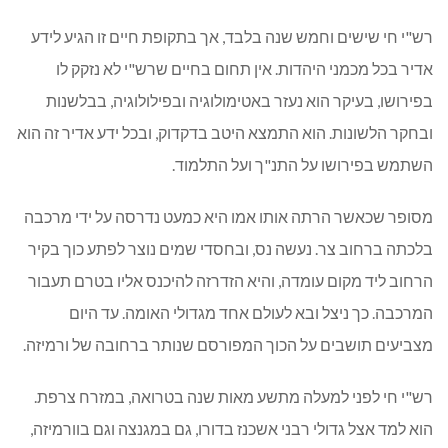
רש"י חי שישים וחמש שנה בלבד, אך בתקופת חיים זו הגיע לידע
אדיר בכל מכמני היהדות. אין תחום בחיים שרש"י לא נזקק לו
בפירושו, בעיקר הוא נעזר באטימולוגיה ובפילולוגיה, בבלשנות
ובחקר הלשונות. הוא התמצא היטב בדקדוק, ובכל ידע אדיר זה הוא
השתמש בפירושו על התנ"ך ועל התלמוד.
מסופר שכאשר הרתה אותו אמו היא כמעט נדרסה על ידי מרכבה
בלכתה ברחוב צר. נעשה נס, ובחסדי שמים נוצר לפתע כוך בקיר
הרחוב ליד מקום עומדה, והיא הזדרזה להיכנס אליו בטרם תעבור
המרכבה. כך ניצל ובא לעולם אחד מגדולי האומה. עד היום
מצביעים תושבים על הכוך המפורסם שנותר ברחובה של ורמיזה.
רש"י חי לפני למעלה מתשע מאות שנה בטרואה, במזרח צרפת.
הוא למד אצל גדולי רבני אשכנז בדורו, גם במגנצה וגם בוורמיזה,