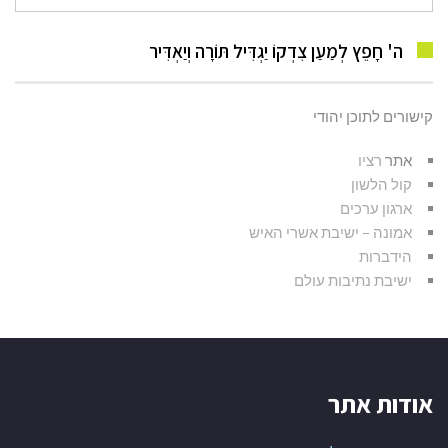
עבור:
ה' חָפֵץ לְמַעַן צִדְקוֹ יַגְדִּיל תּוֹרָה וְיַאְדִּיר
קישורים לתוכן יהודי
אתר
רציו
קול הלשון
ארגון ערכים
אמונה – ישיבת אשרי האיש
הידברות
ישיבת נתיבות עולם
אודות אתר