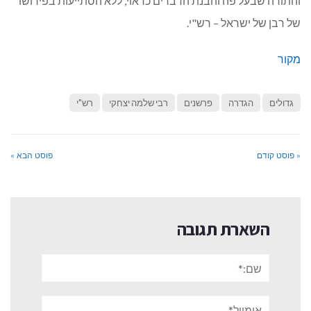
והתורה שבעל פה והבנת הדברים כראוי, ללא הסתייעות בפירושו
של רבן של ישראל – רש"י.
מקור
גדולים
הגדרה
פרשנים
רבי שלמה יצחקי
רש"י
« פוסט קודם
פוסט הבא »
השארת תגובה
שם:*
אימייל*