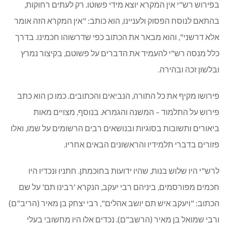
בפירוש רש"י אין המקרא יוצא מידי פשוטו. רק לעתים רחוקות,
בהתאם לנוסח הפסוק ולעניינו, הוא כותב: "אין המקרא הזה אומר
אלא דרשני", והוא מבאר את הכתוב כפי שדרשוהו חכמינו. בדרך
כלל מנסה רש"י להעמיד את הדברים על פשוטם, בקיצור נמרץ
ובלשון זכה ובהירה.
פירושו מקיף את כל התורה, הנביאים והכתובים. כמו כן הוא כתב
פירוש על התלמוד – המשנה והגמרא. בנוסף, מצויים מאות
ביאורים ותשובות בסוגיות ובנושאים רבים הרשומים על שמו, ואלו
פזורים בדברי תלמידיו והראשונים הבאים אחריו.
לרש"י היו שלוש בנות, שהיו ידועות בחוכמתן. חתניו ונכדיו היו
חכמים מפורסמים, ביניהם רבי יעקב, הנקרא 'רבינו תם' על שם
הכתוב: "ויעקב איש תם יושב אהלים", רבי יצחק בן מאיר (הריב"ם)
ורבי שמואל בן מאיר (הרשב"ם). נכדים אלו היו מחשובי בעלי