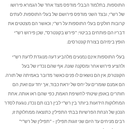
התוספות. בתלמוד הבבלי מודפס מצד אחד של הגמרא פירושו
של רש"י, ובצד השני מודפס פירושם של בעלי התוספות. לעתים
קרובות חולקים בעלי התוספות על רש"י, וכאשר הם מצטטים את
דבריו הם פותחים בביטוי: "פירש בקונטרס", שכן פירוש רש"י
הופץ בימיהם בצורת קונטרסים.
בעלי התוספות אינם נמנעים מלהביע דעה מנוגדת לדעת רש"י
ולהציע פירוש אחר ומסקנה שונה. אף שהם נכדיו של בעל
הקונטרס, אין הם נושאים לו פנים כאשר מדובר באמיתה של תורה.
הם אמנם שומרים על יחס של יראת כבוד, אך יחד עם זאת, הם
חותרים באופן שיטתי לחשיפת האמת, כפי שהם ראו אותה. אחת
המחלוקות הידועות ביותר בין רש"י לבין רבנו תם נכדו, נוגעת לסדר
הנכון של הנחת הפרשיות בבתי התפילין. כתוצאה ממחלוקת זו,
רבים מניחים עד היום שני זוגות תפילין – "תפילין של רש"י"