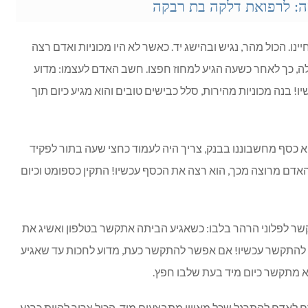
: לרפואת דלקה בת רבקה
יינו. הכול מהר, נגיש ובהישג יד. כאשר לא היו מכוניות ואדם רצה
לה, כך לאחר כשעה הגיע למחוז חפצו. חשב האדם לעצמו: מדוע
ו! בנה מכוניות מהירות, סלל כבישים טובים והוא מגיע כיום תוך
ו להוציא כסף מחשבוננו בבנק, צריך היה לעמוד כחצי שעה בתור לפקיד
אדם מרוצה מכך, הוא רצה את הכסף עכשיו! התקין כספומט וכיום
 להתקשר לפלוני הרהר בלבו: כשאגיע הביתה אתקשר בטלפון ואשיג את
ץ להתקשר עכשיו! אם אפשר להתקשר כעת, מדוע לחכות עד שאגיע
א מתקשר כיום מיד בעת שלבו חפץ.
ורם לאדם להתרגל שכל מאוויו מתבצעים מיד. הכול צריך להיות כרגע,