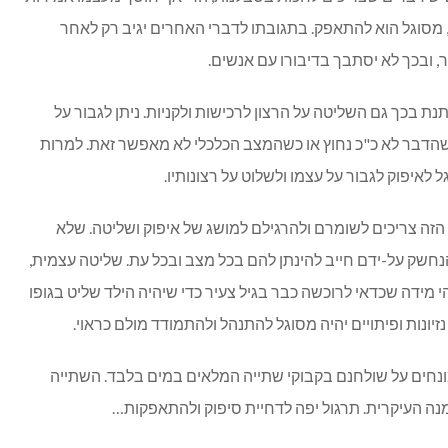
ת, מסוגל הוא להתאפק. בתגובתו לדברי האחרים יגיב רק לאחר
 ובכך לא יסתבך בדיבורו עם אנשים.
ת בכך גם השליטה על הרצון לרכישות ולקניות. ניתן לגבור על
שהדבר לא כ"כ נחוץ או כשהמצב הכלכלי לא מאפשר זאת. למרות
לאיפוק לגבור על עצמו ולשלוט על רצונותיו.
 הזה צריכים לשומרם ולהרגילם למושג של איפוק ושליטה. שלא
ל הנחשק על-ידם חייב להינתן להם בכל מצב ובכל עת. שליטה עצמית,
י מידה שכדאי לרוכשה כבר בגיל צעיר כדי שיהיה הילד שליט בגופו
נזיונות ופיתויים יהיה מסוגל להתנהל ולהתמודד מולם כראוי.
ים על שולחנם בקבוקי שתייה המלאים במים בלבד. השתייה
ה העיקרית. תרגול יפה לדחיית סיפוק ולהתאפקות…