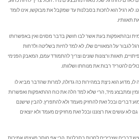
ט. לא רגיל הוא לחכות בסבלנות עד שמקבל את מבוקשו, אינו לומד
ת תאוותיו.
ית ובהתאפקות בעת אשר לבו חושק בדבר מסוים ואין באפשרותו
רגל לגבור על המאוויים שלו, לא למד לחיות בשליטה ולדחות
פיתויים, תאוות ורצונות שונים וצריך להתמודד עמם, המאבק הפנימי
כולים להטריד רבות את מנוחתו ושלוותו.
 לו, מדוע הוא ניצַת במהירות כה גדולה, למרות שהדבר מביא לו
 זמין ומתבצע מיד, הרי שלא למד הלה את כוח ההתאפקות ואפשרות
ע דברים ובכל זאת להחזיק מעמד ולא להתפרץ. להבין שישנם
 גם לא עושים את רצוננו ובכל זאת מחזיקים מעמד ולא יוצאים
יש דברים שצריכים לחכות בסבלנות, הרי אף חוסך מעצמו אמירות