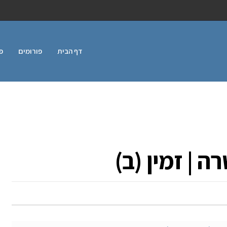
דף הבית
פורומים
פ
 | זמין (ב)