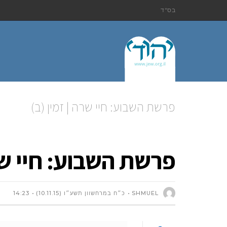
בס"ד
פרשת השבוע: חיי שרה | זמין (ב)
פרשת השבוע: חיי שרה
SHMUEL
כ״ח במרחשוון תשע״ו (10.11.15)
14:23