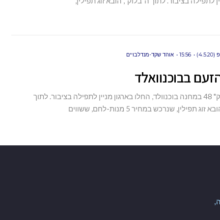
ן לתפילה בציבור. לתוך ה"בלוק", הובא זוג תפילין,
4.5)
15:56
אוהד שקד-מנדלבויים
זעם בבוכנוואלד
יושבי "בלוק" 48 במחנה בוכנוולד, החלו בארגון מניין לתפילה בציבור. לתוך
וג תפילין, שנרכש במחיר 5 מנות-לחם, ששווים
,