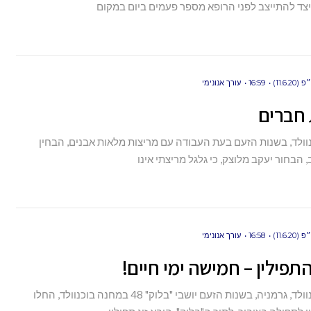
צד להתייצב לפני הרופא מספר פעמים ביום במקום
11.6.)
16:59
עורך אנונימי
חברים
וולד, בשנות הזעם בעת העבודה עם מריצות מלאות אבנים, הבחין
 הבחור יעקב מלוצק, כי גלגל מריצתי אינו
11.6.)
16:58
עורך אנונימי
תפילין – חמישה ימי חיים!
מחנה בוכנוולד, גרמניה, בשנות הזעם יושבי "בלוק" 48 במחנה בוכנוולד, החלו