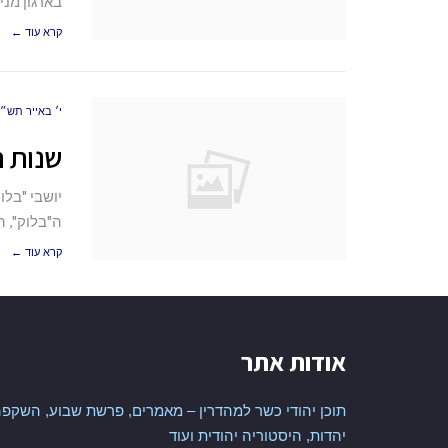
בארגון מניי
קרא עוד ←
י׳ באייר תש״פ (.20
שנות ה
ה"בלוק", הובא ז
קרא עוד ←
אודות אתר
תוכן יהודי כשר למהדרין – מאמרים, פרשת שבוע, השקפה
יהדות, היסטוריה יהודית ועוד