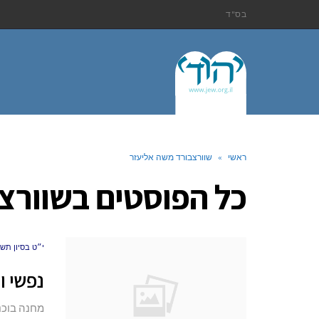
בס"ד
ראשי
»
שוורצבורד משה אליעזר
כל הפוסטים ב
שוורצ
י״ט בסיון תש״פ (20
נפשי ו
מחנה בוכנ