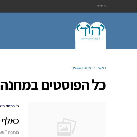
בס"ד
ראשי
»
מחנה שבניה
כל הפוסטים ב
מחנה 
כ׳ בתמוז תש״פ (.20
כאלף 
מחנה ״שבנ