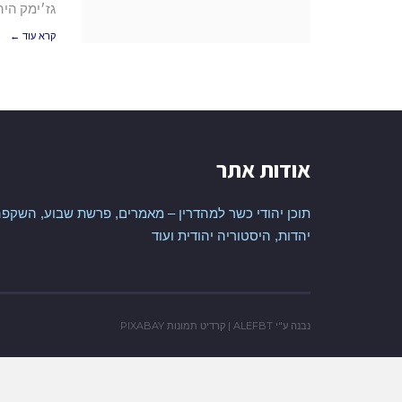
גז׳ימק היה
קרא עוד ←
אודות אתר
תוכן יהודי כשר למהדרין – מאמרים, פרשת שבוע, השקפה
יהדות, היסטוריה יהודית ועוד
נבנה ע"י
ALEFBT
| קרדיט תמונות
PIXABAY