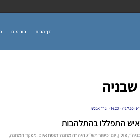
דף הבית
פורומים
פ
שבניה
12.7)
14:23
עורך אנונימי
איש התפללו בהתלהבות
יה״, פולין, יום־כיפור תש״ג היה זה מחנה־תופת איום. מפקד המחנה,