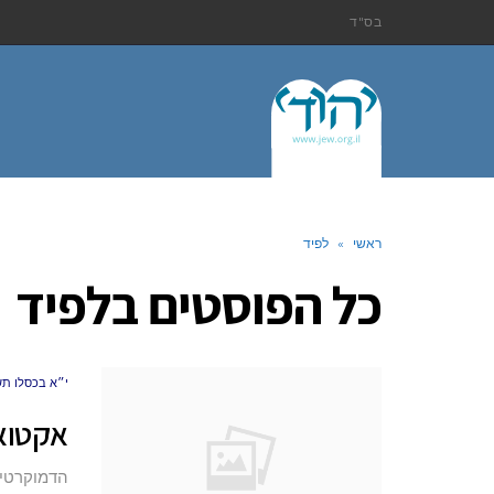
בס"ד
ראשי
»
לפיד
כל הפוסטים ב
לפיד
י״א בכסלו תשע״ו (5
אקטואל
הדמוקרטיה