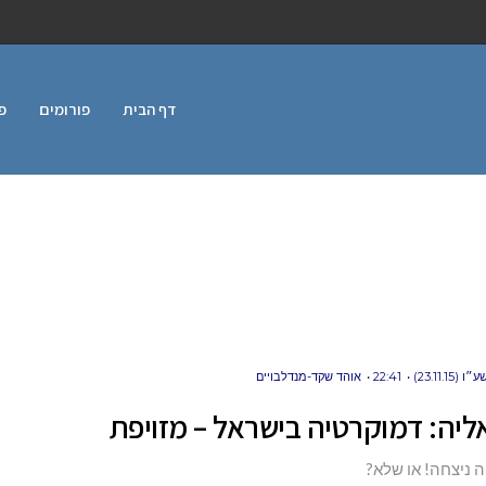
דף הבית
פורומים
פ
23.11.1)
22:41
אוהד שקד-מנדלבויים
יה: דמוקרטיה בישראל – מזויפת
 ניצחה! או שלא?