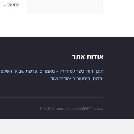
קרא עוד ←
אודות אתר
תוכן יהודי כשר למהדרין – מאמרים, פרשת שבוע, השקפה
יהדות, היסטוריה יהודית ועוד
נבנה ע"י
ALEFBT
| קרדיט תמונות
PIXABAY