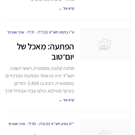
קרא עוד ←
ט״ו בתמוז תש״פ (7.7.20)
17:31
עורך אנונימי
הפתעה: מאכל של
יום־טוב
מחנה קלוגה, אסטוניה, ראש־השנה
תש״ד היה זה אחד המחנות המרכזיים
באסטוניה. רוכזו בו 2,400 יהודים,
בעיקר מווילנא. כולם עבדו עבודת־פרך
קרא עוד ←
י״ט בסיון תש״פ (11.6.20)
17:59
עורך אנונימי