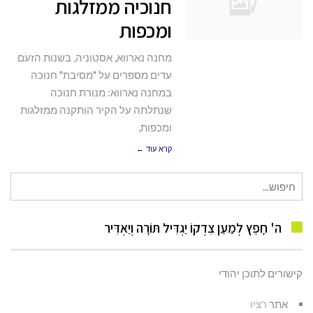
חנוכיה ממזלגות
ומכפות
מחנה נארווא, אסטוניה, בשנות הזעם
עדים מספרים על "מסיבת" חנוכה
במחנה נארווא: מנורת חנוכה
שנתלתה על הקיר הותקנה ממזלגות
ומכפות,
קרא עוד ←
חיפוש
עבור:
ה' חָפֵץ לְמַעַן צִדְקוֹ יַגְדִּיל תּוֹרָה וְיַאְדִּיר
קישורים לתוכן יהודי
אתר
רציו