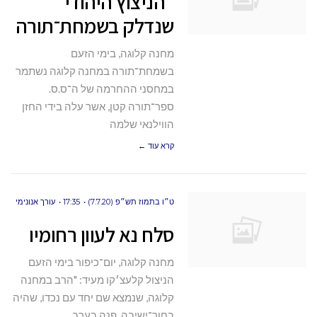
"הניצוץ היהודי"
שנדלק בשמחת־תורה
מחנה קלוגה, בימי הזעם
בשמחת־תורה במחנה קלוגה נשתמר
במחסני ההחרמה של ה־ס.ס.
ספר־תורה קטן, אשר עלה בידי החזן
הווילנאי שלמה
קרא עוד ←
ט״ו בתמוז תש״פ (7.7.20)
17:35
עורך אנונימי
סלח נא לעוון רחומיו
מחנה קלוגה, יום־כיפור בימי הזעם
הניצול קלעצ׳קו מעיד: "הרב במחנה
קלוגה, שנמצא שם יחד עם נכדו, שהיה
בחור־ישיבה, פנה בערב