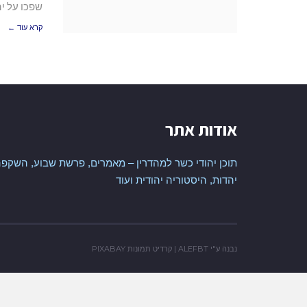
שפכו על יה
קרא עוד ←
אודות אתר
תוכן יהודי כשר למהדרין – מאמרים, פרשת שבוע, השקפה
יהדות, היסטוריה יהודית ועוד
נבנה ע"י
ALEFBT
| קרדיט תמונות
PIXABAY