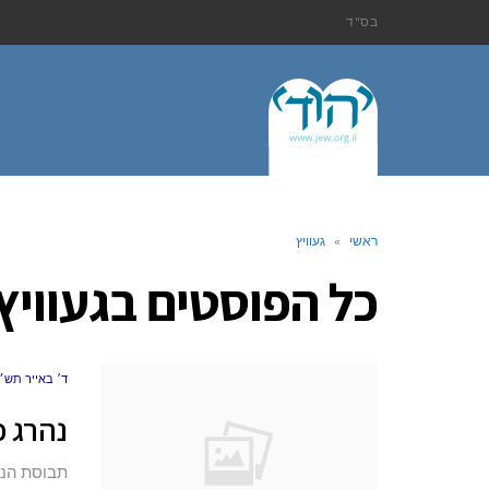
בס"ד
ראשי
»
געוויץ
כל הפוסטים ב
געוויץ
ד׳ באייר תש״פ (.20
נהרג 
תבוסת הנא