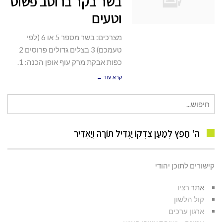
בשר בקר ברוטב פשוט
וטעים
מצרכים: בשר מספר 5 או 6 (לפי
טעמכם) 3 בצלים גדולים פרוסים 2
כפות אבקת מרק עוף אופן הכנה: 1.
קרא עוד ←
חיפוש
עבור:
ה' חָפֵץ לְמַעַן צִדְקוֹ יַגְדִּיל תּוֹרָה וְיַאְדִּיר
קישורים לתוכן יהודי
אתר
רציו
קול הלשון
ארגון ערכים