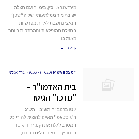
מיר־שנחאי, סין, בימי הזעם הצלת
ישיבת מיר ממלתעותיו של ה״שטן״
הנאצי נחשבת לאחת מפרשיות
ההצלה המופלאות והמרתקות ביותר.
מאות בני
קרא עוד ←
י״ט בסיון תש״פ (11.6.20)
20:33
עורך אנונימי
בית האדמו"ר –
"מרכז" הגיטו
גיטו ברנוביץ', תש"ב – תש"ג
ה"גיסטאפו" מאיים להוציא להורג כל
המסרב לגלח את זקנו. יהודי גיטו
ברנוביץ' נכנעים, בלית ברירה,