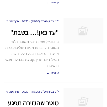
קרא עוד ←
י״ט בסיון תש״פ (11.6.20)
20:30
עורך אנונימי
"עד כאן!… בשבת"
ברנוביץ', עשרת-ימי-תשובה ת"ש
מטוסי הקרב הגרמנים השליכו פצצות
וזרעו הרס ואבדון בכל חלקי העיר.
תפילת יום-הדין נקטעה בבהלה. אנשי
הישיבה
קרא עוד ←
י״ט בסיון תש״פ (11.6.20)
20:29
עורך אנונימי
מוטב שהגזירה תפגע