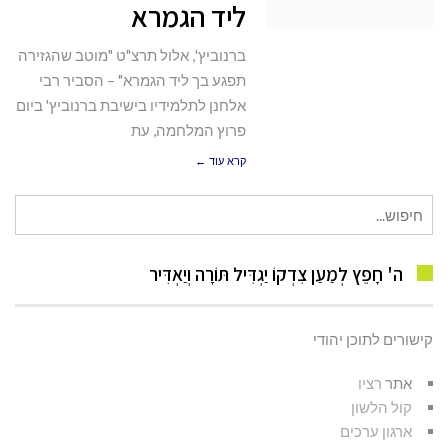
ליד הגמרא
ברנוביץ', אלול תרצ"ט "מוטב שהגזירה
תפגע בך ליד הגמרא" – הסביר רבי
אלחנן לתלמידיו בישיבת ברנוביץ' ביום
פרוץ המלחמה, עת
קרא עוד ←
חיפוש
עבור:
ה' חָפֵץ לְמַעַן צִדְקוֹ יַגְדִּיל תּוֹרָה וְיַאְדִּיר
קישורים לתוכן יהודי
אתר
רציו
קול הלשון
ארגון ערכים