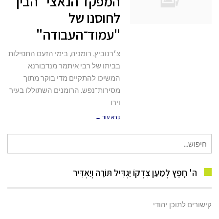
המפקד הנאצי "הבין"
לחוסנו של
"עמוד־העבודה"
צ׳רנוביץ, רומניה, בימי הזעם התפילות
בביתו של רבי איתמר מנדבורנא
המשיכו להתקיים מדי בוקר מתוך
מסירות־נפש. הרומנים השתוללו בעיר
וירו
קרא עוד ←
חיפוש
עבור:
ה' חָפֵץ לְמַעַן צִדְקוֹ יַגְדִּיל תּוֹרָה וְיַאְדִּיר
קישורים לתוכן יהודי