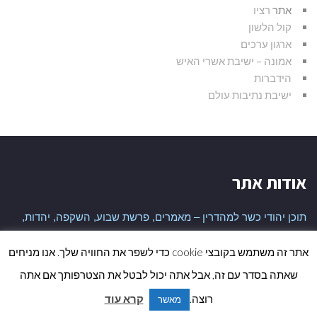
אתר
רציו
קול הלשון
ארגון ערכים
אמונה – ישיבת אשרי האיש
הידברות
ישיבת נתיבות עולם
אודות אתר
תוכן יהודי כשר למהדרין – מאמרים, פרשת שבוע, השקפה, יהדות,
היסטוריה יהודית ועוד
אתר זה משתמש בקובצי cookie כדי לשפר את החוויה שלך. אנו מניחים
שאתה בסדר עם זה, אבל אתה יכול לבטל את הצטרפותך אם אתה
גלי
כל הזכויות שמורות לאתר
רוצה.
קרא עוד
מאשר
לר
נבנה ע"י
ALEFBT
| קרדיט תמונות
PIXABAY