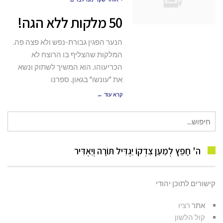
50 מלקות ללא הגה!
הנער הפגין גבורת-נפש ולא פצה פה.
המלקות שהצליף בו הרוצח לא
הכריעוהו. הוא המשיך לשתוק ונשא
את "עונשו" בגאון. ספרנו
קרא עוד ←
חיפוש
עבור:
ה' חָפֵץ לְמַעַן צִדְקוֹ יַגְדִּיל תּוֹרָה וְיַאְדִּיר
קישורים לתוכן יהודי
אתר
רציו
קול הלשון