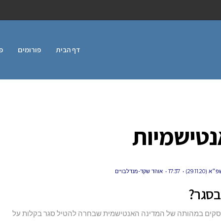
דף הבית
פורומים
פ
נטישמיות
29.11.2)
17:37
אוהד שקד-מנדלבויים
בסגר?
קים במהותה של המדינה האנטישמית שבחרה להטיל סגר בקלות על