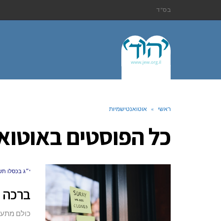
בס"ד
ראשי
»
אוטואנטישמיות
כל הפוסטים ב
אוטוא
י״ג בכסלו תשפ״א (0
ברכה 
כולם מתעס