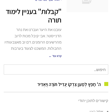
"קבלות" בעניין לימוד
תורה
עזבנו את היער ועברנו את נהר
הדנייסטר. אבי קיבל מכות לרוב
מהרשעים הרומנים. דם זב מאצבעותיו
החבולות. המשכנו לצעוד בערבות
קרא עוד ←
חיפוש
עבור:
ה' חָפֵץ לְמַעַן צִדְקוֹ יַגְדִּיל תּוֹרָה וְיַאְדִּיר
קישורים לתוכן יהודי
אתר
רציו