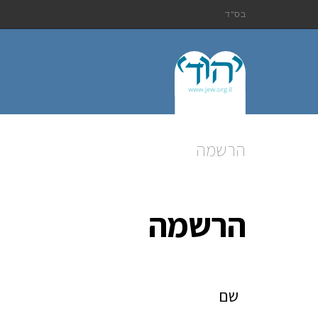
בס"ד
הרשמה
הרשמה
שם