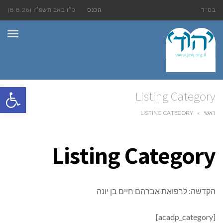
בס"ד
הכנס
כ״ו באב תשפ״ו (8.8.26)
תפר
פתח סרגל
Listing Category
ראשי
»
LISTING CATEGORY
Listing Category
הקדשה: לרפואת אברהם חיים בן יונה
[acadp_category]