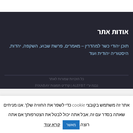
אודות אתר
תוכן יהודי כשר למהדרין – מאמרים, פרשת שבוע, השקפה, יהדות,
היסטוריה יהודית ועוד
כל הזכויות שמורות לאתר
נבנה ע"י
ALEFBT
| קרדיט תמונות
PIXABAY
אתר זה משתמש בקובצי cookie כדי לשפר את החוויה שלך. אנו מניחים
שאתה בסדר עם זה, אבל אתה יכול לבטל את הצטרפותך אם אתה
גלי
רוצה.
קרא עוד
מאשר
לר