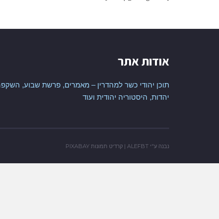
אודות אתר
תוכן יהודי כשר למהדרין – מאמרים, פרשת שבוע, השקפה
יהדות, היסטוריה יהודית ועוד
נבנה ע"י
ALEFBT
| קרדיט תמונות
PIXABAY