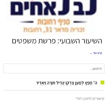
השיעור השבועי: פרשת משפטים
קרא עוד ←
חיפוש
עבור:
ה' חָפֵץ לְמַעַן צִדְקוֹ יַגְדִּיל תּוֹרָה וְיַאְדִּיר
קישורים לתוכן יהודי