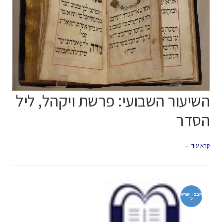
השיעור השבועי: פרשת ויקהל, ליל
הסדר
קרא עוד ←
הצבי ישרא
ל