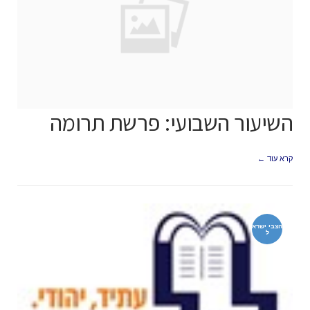
השיעור השבועי: פרשת תרומה
קרא עוד ←
הצבי ישרא
ל