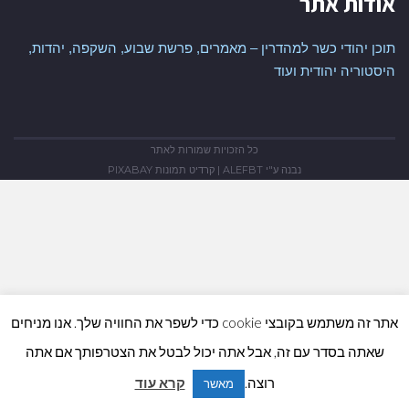
אודות אתר
תוכן יהודי כשר למהדרין – מאמרים, פרשת שבוע, השקפה, יהדות,
היסטוריה יהודית ועוד
כל הזכויות שמורות לאתר
נבנה ע"י
ALEFBT
| קרדיט תמונות
PIXABAY
אתר זה משתמש בקובצי cookie כדי לשפר את החוויה שלך. אנו מניחים
שאתה בסדר עם זה, אבל אתה יכול לבטל את הצטרפותך אם אתה
גלי
רוצה.
קרא עוד
מאשר
לר