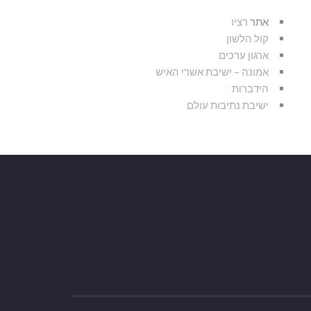
אתר
רציו
קול הלשון
ארגון ערכים
אמונה – ישיבת אשרי האיש
הידברות
ישיבת נתיבות עולם