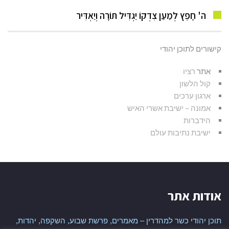
ה' חָפֵץ לְמַעַן צִדְקוֹ יַגְדִּיל תּוֹרָה וְיַאְדִּיר
קישורים לתוכן יהודי
אתר
רציו
קול הלשון
ארגון ערכים
אמונה – ישיבת אשרי האיש
הידברות
ישיבת נתיבות עולם
אודות אתר
תוכן יהודי כשר למהדרין – מאמרים, פרשת שבוע, השקפה, יהדות,