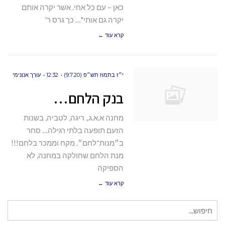
כאן – עם כל אחי. אשר יקרה אותם
יקרה גם אותי"… כך גרס ר'
קרא עוד ←
י״ז בתמוז תש״פ (9.7.20)
12:32
עורך אנונימי
בנק הלחם…
מחנה א.א.ג., ריגה, לטביה, בשנות
הזעם תופעה בלתי רגילה… סחר
ב״מנות־לחם״. מקח וממכר בלחם!!!
מנת הלחם שחולקה במחנה, לא
הספיקה
קרא עוד ←
חיפוש
עבור: