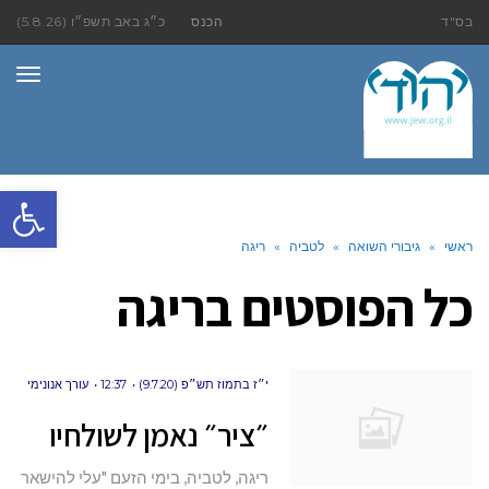
בס"ד
הכנס
כ״ג באב תשפ״ו (5.8.26)
תפר
פתח סרגל
ראשי
»
גיבורי השואה
»
לטביה
»
ריגה
כל הפוסטים ב
ריגה
י״ז בתמוז תש״פ (9.7.20)
12:37
עורך אנונימי
״ציר״ נאמן לשולחיו
ריגה, לטביה, בימי הזעם "עלי להישאר